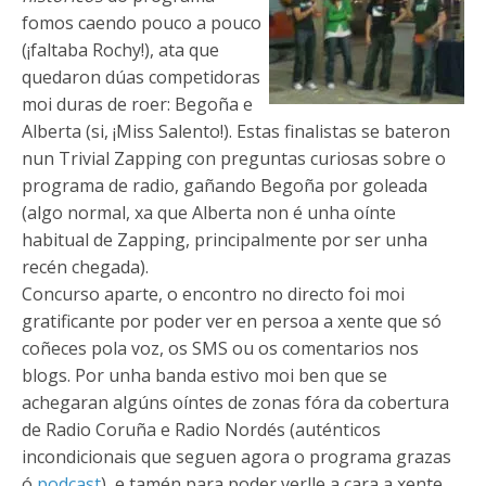
fomos caendo pouco a pouco
(¡faltaba Rochy!), ata que
quedaron dúas competidoras
moi duras de roer: Begoña e
Alberta (si, ¡Miss Salento!). Estas finalistas se bateron
nun Trivial Zapping con preguntas curiosas sobre o
programa de radio, gañando Begoña por goleada
(algo normal, xa que Alberta non é unha oínte
habitual de Zapping, principalmente por ser unha
recén chegada).
Concurso aparte, o encontro no directo foi moi
gratificante por poder ver en persoa a xente que só
coñeces pola voz, os SMS ou os comentarios nos
blogs. Por unha banda estivo moi ben que se
achegaran algúns oíntes de zonas fóra da cobertura
de Radio Coruña e Radio Nordés (auténticos
incondicionais que seguen agora o programa grazas
ó
podcast
), e tamén para poder verlle a cara a xente