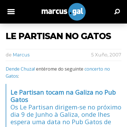
LE PARTISAN NO GATOS
de
Marcus
5 Xuño, 2007
Dende Chuza!
entérome do seguinte
concerto no
Gatos
:
Le Partisan tocam na Galiza no Pub
Gatos
Os
Le Partisan
dirigem-se no próximo
dia 9 de Junho à Galiza, onde lhes
espera uma data no Pub Gatos de