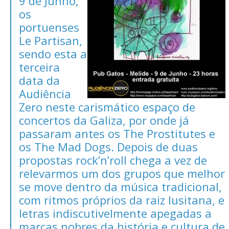
9 de Junho,
os
portuenses
Le Partisan,
sendo esta a
terceira
data da
Audiência
Zero neste carismático espaço de
concertos da Galiza, por onde já
passaram antes os The Prostitutes e
os The Mad Dogs. Depois de duas
propostas rock’n’roll chega a vez de
relevarmos um dos grupos que melhor
se move dentro da música tradicional,
com ritmos próprios da raiz lusitana, e
letras indiscutivelmente apegadas a
marcas nobres da história e cultura de