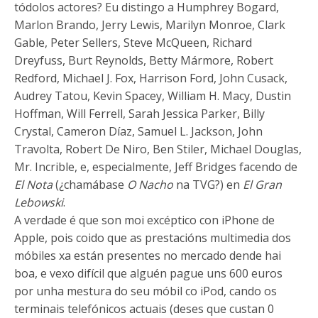
tódolos actores? Eu distingo a Humphrey Bogard,
Marlon Brando, Jerry Lewis, Marilyn Monroe, Clark
Gable, Peter Sellers, Steve McQueen, Richard
Dreyfuss, Burt Reynolds, Betty Mármore, Robert
Redford, Michael J. Fox, Harrison Ford, John Cusack,
Audrey Tatou, Kevin Spacey, William H. Macy, Dustin
Hoffman, Will Ferrell, Sarah Jessica Parker, Billy
Crystal, Cameron Díaz, Samuel L. Jackson, John
Travolta, Robert De Niro, Ben Stiler, Michael Douglas,
Mr. Incrible, e, especialmente, Jeff Bridges facendo de
El Nota
(¿chamábase
O Nacho
na TVG?) en
El Gran
Lebowski
.
A verdade é que son moi excéptico con iPhone de
Apple, pois coido que as prestacións multimedia dos
móbiles xa están presentes no mercado dende hai
boa, e vexo difícil que alguén pague uns 600 euros
por unha mestura do seu móbil co iPod, cando os
terminais telefónicos actuais (deses que custan 0