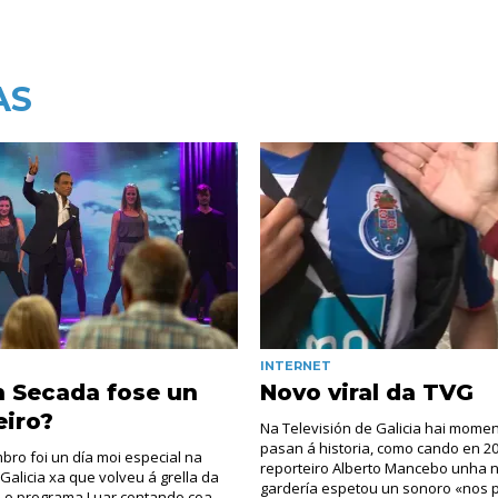
AS
INTERNET
n Secada fose un
Novo viral da TVG
eiro?
Na Televisión de Galicia hai mome
pasan á historia, como cando en 2
bro foi un día moi especial na
reporteiro Alberto Mancebo unha
 Galicia xa que volveu á grella da
gardería espetou un sonoro «nos 
 o programa Luar contando coa