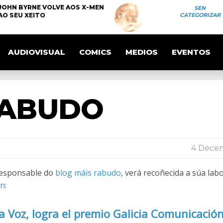
JOHN BYRNE VOLVE AOS X-MEN
SEN
AO SEU XEITO
CATEGORIZAR
AUDIOVISUAL
COMICS
MEDIOS
EVENTOS
RABUDO
4 Dece
esponsable do
blog máis rabudo
, verá recoñecida a súa lab
ón
:
a Voz, logra el premio Galicia Comunicació