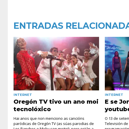
ENTRADAS RELACIONAD
INTERNET
INTERNET
Oregón TV tivo un ano moi
E se Jo
tecnolóxico
youtub
Hai anos que non menciono as cancións
O 13 de setem
paródicas de Oregón TV (as súas parodias de
Televisión de
Los Panchos e Micky son moito!), pero están a
programación