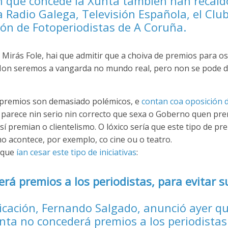
 que concede la Xunta también han recaíd
a Radio Galega, Televisión Española, el Clu
ción de Fotoperiodistas de A Coruña.
 Mirás Fole, hai que admitir que a choiva de premios para os
 Non seremos a vangarda no mundo real, pero non se pode di
de premios son demasiado polémicos, e
contan coa oposición 
 parece nin serio nin correcto que sexa o Goberno quen pre
sí premian o clientelismo. O lóxico sería que este tipo de pr
o acontece, por exemplo, co cine ou o teatro.
 que
ían cesar este tipo de iniciativas
:
rá premios a los periodistas, para evitar s
icación, Fernando Salgado, anunció ayer qu
unta no concederá premios a los periodistas