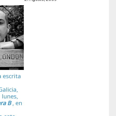
 escrita
alicia,
 lunes,
ra B
, en