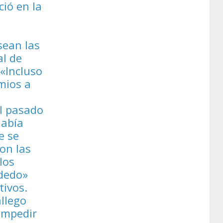
ció en la
sean las
al de
 «Incluso
mios a
el pasado
había
e se
on las
los
 dedo»
tivos.
llego
impedir