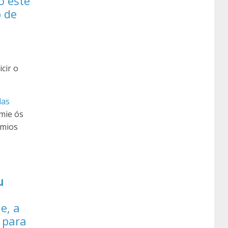
o este
b de
cir o
das
mie ós
emios
u
e, a
 para