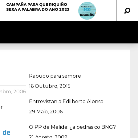
CAMPAÑA PARA QUE RIQUIÑO
SEXA A PALABRA DO ANO 2023
Rabudo para sempre
Data
16 Outubro, 2015
mbro, 2006
Entrevistan a Edilberto Alonso
or
Data
29 Maio, 2006
O PP de Melide: ¿a pedras co BNG?
n de
Data
21 Agosto, 2009