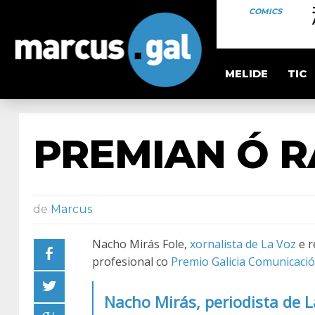
COMICS
MELIDE
TIC
PREMIAN Ó 
de
Marcus
Nacho Mirás Fole,
xornalista de La Voz
e r
profesional co
Premio Galicia Comunicaci
Nacho Mirás, periodista de L