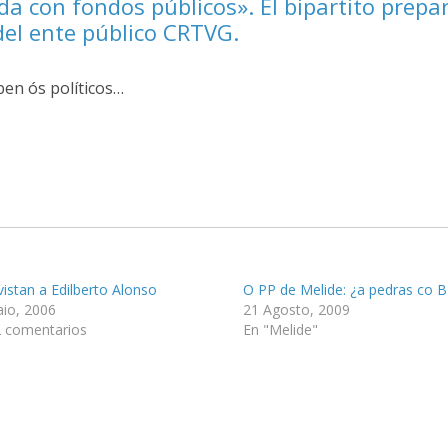
a con fondos públicos». El bipartito prepa
el ente público CRTVG.
ben ós políticos…
vistan a Edilberto Alonso
O PP de Melide: ¿a pedras co 
io, 2006
21 Agosto, 2009
 comentarios
En "Melide"