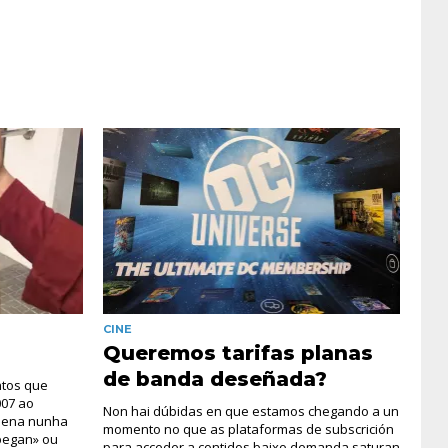
CINE
Queremos tarifas planas
de banda deseñada?
ntos que
007 ao
Non hai dúbidas en que estamos chegando a un
 nena nunha
momento no que as plataformas de subscrición
pegan» ou
para acceder a contidos baixo demanda saturan