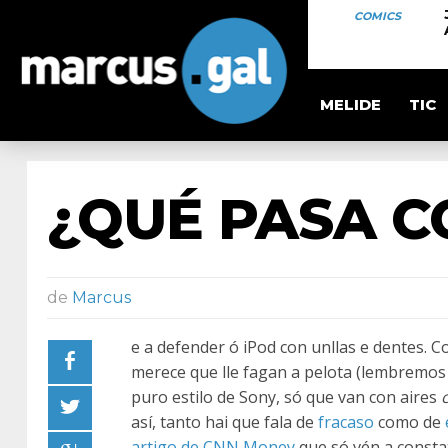
COMICS
MELIDE
TIC
¿QUÉ PASA C
de
Marcus
e a defender ó iPod con unllas e dentes.
merece que lle fagan a pelota (lembremo
puro estilo de Sony, só que van con aires
así, tanto hai que fala de
fracaso
como de
artigo de CNN Money
que só vén a constat