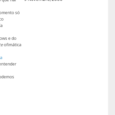
momento só
co
ía
dows e do
te
ofimática
a
 entender
odemos