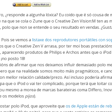
pero, ¿responde a algunha lóxica? Eu coido que é só cousa de 
 na que se cola o Zune que o Creative Zen Vision:M ten as
r, polo que non se entende o seu resultado en vendas. ¿Gust
. Pois se vemos a
listaxe dos reprodutores portátiles con so
 que o Creative Zen V arrasa, por ter moi boas prestación
, aparecendo produtos de Philips e Archos antes que o iPod
 ¡no posto 18!
cións de afirmar que nos deixamos influír demasiado polo m
pero que na realidade somos moito máis pragmáticos, e can
n mellor relación calidade/prezo. Así incluso podería afirm
 que o iPod o vai ter complicado, porque terá que loitar c
ou mesmo a morea de marcas barateiras coma Differo, Inovix
ue os modelos
pijos
).
postar polo iPod, que aproveite que
os de Apple están de reb