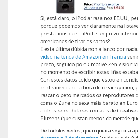
Si, está claro, o iPod arrasa nos EE.UU., 
porque podemos ver claramente na listaxe
prestacións que o iPod e un prezo inferio
americanos de tirar os cartos?
E esta última dúbida non a lanzo por nada
vídeo na tenda de Amazon en Francia
vemos
prezo, seguido polo Creative Zen Vision:M
no momento de escribir estas liñas estaba
Con estes datos coido que estou en condi
norteamericano á hora de crear opinión, 
rascar o peto mercados os reprodutores co
coma o Zune no sexa máis barato en Europa
outros reprodutores coma os de Creative 
Blu:sens (que custan menos da metade q
De tódolos xeitos, quen queira seguir a a