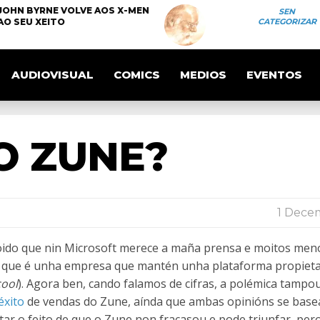
JOHN BYRNE VOLVE AOS X-MEN
SEN
AO SEU XEITO
CATEGORIZAR
AUDIOVISUAL
COMICS
MEDIOS
EVENTOS
O ZUNE?
1 Dece
 Coido que nin Microsoft merece a maña prensa e moitos men
s que é unha empresa que mantén unha plataforma propietar
cool
). Agora ben, cando falamos de cifras, a polémica tampo
éxito
de vendas do Zune, aínda que ambas opinións se bas
ar o feito de que o Zune non fracasou e pode triunfar, per