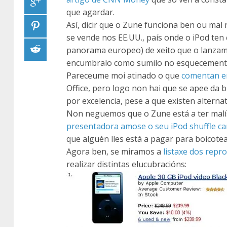
que agardar.
Así, dicir que o Zune funciona ben ou m
se vende nos EE.UU., país onde o iPod te
panorama europeo) de xeito que o lanzame
encumbralo como sumilo no esquecement
Pareceume moi atinado o que
comentan en
Office, pero logo non hai que se apee da 
por excelencia, pese a que existen alternat
Non neguemos que o Zune está a ter malí
presentadora amose o seu iPod shuffle c
que alguén lles está a pagar para boicote
Agora ben, se miramos a
listaxe dos rep
realizar distintas elucubracións: