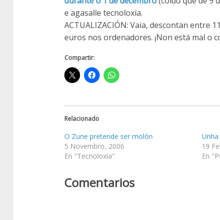
durante o 1 de decembro
(coido que de 9 d
e agasalle tecnoloxía.
ACTUALIZACIÓN: Vaia, descontan entre 11 
euros nos ordenadores. ¡Non está mal o c
Compartir:
Relacionado
O Zune pretende ser molón
Unha 
5 Novembro, 2006
19 Fe
En "Tecnoloxía"
En "P
Comentarios