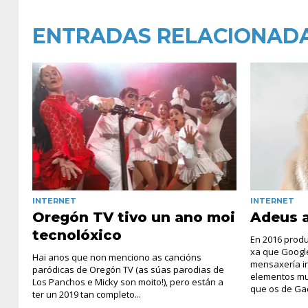
ENTRADAS RELACIONAD
INTERNET
INTERNET
Oregón TV tivo un ano moi
Adeus a
tecnolóxico
En 2016 produ
xa que Googl
Hai anos que non menciono as cancións
mensaxería i
paródicas de Oregón TV (as súas parodias de
elementos mu
Los Panchos e Micky son moito!), pero están a
que os de Gad
ter un 2019 tan completo...