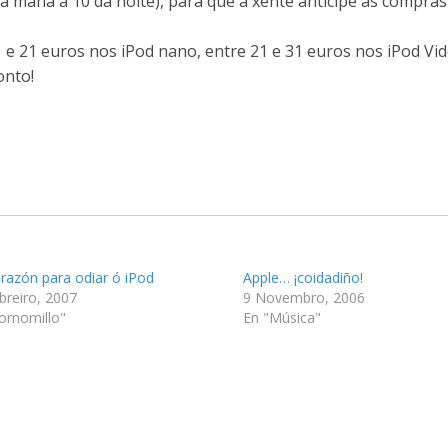
a mañá a 10 da noite), para que a xente anticipe as compras
e 21 euros nos iPod nano, entre 21 e 31 euros nos iPod Vid
onto!
razón para odiar ó iPod
Apple… ¡coidadiño!
breiro, 2007
9 Novembro, 2006
ornomillo"
En "Música"