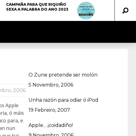
CAMPAÑA PARA QUE RIQUIÑO
SEXA A PALABRA DO ANO 2023
O Zune pretende ser molón
Data
5 Novembro, 2006
mbro, 2006
Unha razón para odiar ó iPod
os Apple
Data
19 Febreiro, 2007
ia, ó máis
uco para, e
Apple… ¡coidadiño!
ean nun
o que hai
Data
9 Novembro, 2006