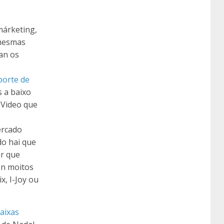
márketing,
 mesmas
an os
porte de
s a baixo
 Video que
ercado
do hai que
ar que
on moitos
, I-Joy ou
aixas