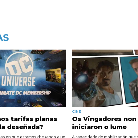
AS
CINE
s tarifas planas
Os Vingadores non
da deseñada?
iniciaron o lume
das en que estamos chegando a un
A capacidade de mobilización que 