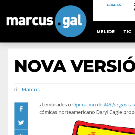
COMICS
MELIDE
TIC
NOVA VERSI
de
Marcus
¿Lembrades o
Operación de
MB Juegos
(
a 
cómicas norteamericano Daryl Cagle propó