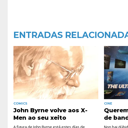
ENTRADAS RELACIONAD
COMICS
CINE
John Byrne volve aos X-
Queremo
Men ao seu xeito
de ban
A figura de John Byrne está estes días de
Non hai dúbi