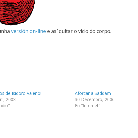
 unha
versión on-line
e así quitar o vicio do corpo.
os de Isidoro Valerio!
Aforcar a Saddam
ril, 2008
30 Decembro, 2006
adio"
En "Internet"