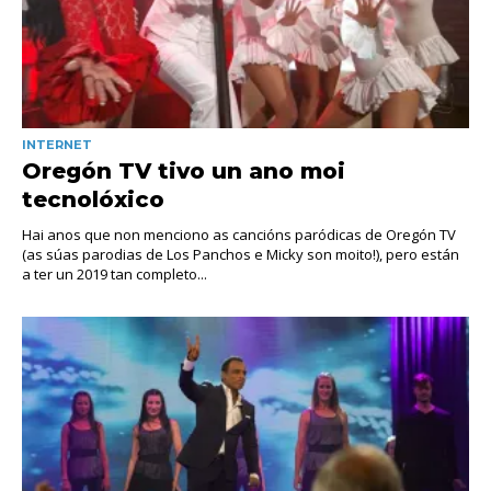
INTERNET
Oregón TV tivo un ano moi
tecnolóxico
Hai anos que non menciono as cancións paródicas de Oregón TV
(as súas parodias de Los Panchos e Micky son moito!), pero están
a ter un 2019 tan completo...