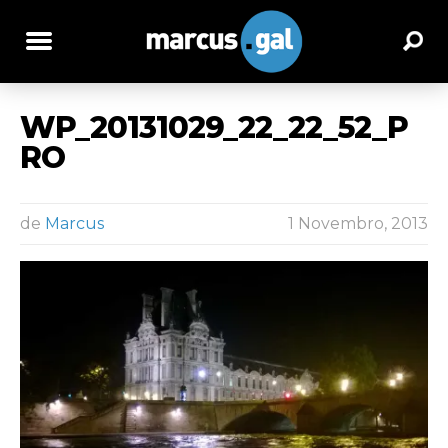
WP_20131029_22_22_52_P
RO
de
Marcus
1 Novembro, 2013