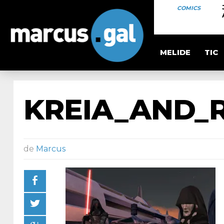
COMICS
MELIDE
TIC
KREIA_AND_
de
Marcus