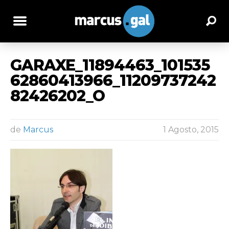
GARAXE_11894463_101535
62860413966_11209737242
82426202_O
de
Marcus
1 Agosto, 2015