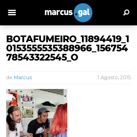
BOTAFUMEIRO_11894419_1
0153555535388966_156754
78543322545_O
de
Marcus
1 Agosto, 2015