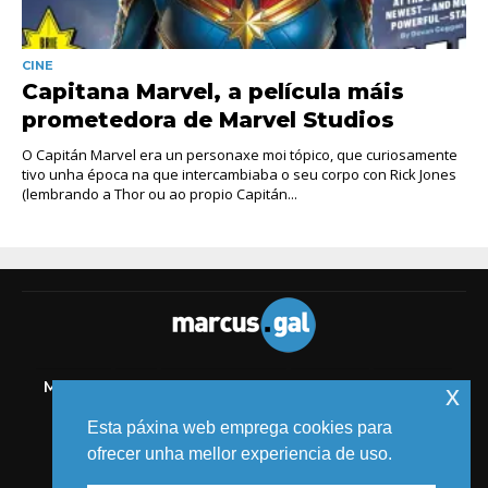
CINE
Capitana Marvel, a película máis
prometedora de Marvel Studios
O Capitán Marvel era un personaxe moi tópico, que curiosamente
tivo unha época na que intercambiaba o seu corpo con Rick Jones
(lembrando a Thor ou ao propio Capitán...
MELIDE
TIC
AUDIOVISUAL
COMICS
MEDIOS
x
EVENTOS
Esta páxina web emprega cookies para
ofrecer unha mellor experiencia de uso.