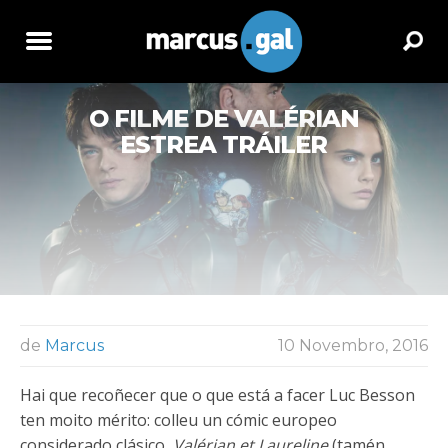
O FILME DE VALÉRIAN
ESTREA TRÁILER
de
Marcus
10 Novembro, 2016
Hai que recoñecer que o que está a facer Luc Besson
ten moito mérito: colleu un cómic europeo
considerado clásico,
Valérian et Laureline
(tamén