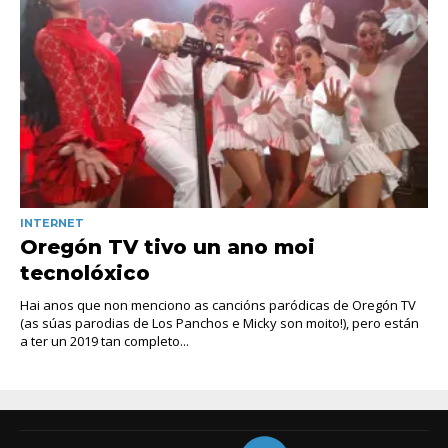
INTERNET
Oregón TV tivo un ano moi
tecnolóxico
Hai anos que non menciono as cancións paródicas de Oregón TV
(as súas parodias de Los Panchos e Micky son moito!), pero están
a ter un 2019 tan completo...