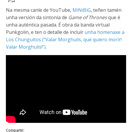
Na mesma canle de YouTube,
MiNiBiG
, teñen tamén
unha versión da sintonía de
Game of Thrones
que é
unha auténtica pasada. É obra da banda virtual
Punkgolin, e ten o detalle de incluír
unha homenaxe a
Los Chunguitos (“Valar Morghulis, que quiero morir!
Valar Morghulis!”)
.
Compartir: