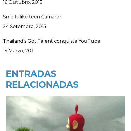
Data
16 Outubro, 2015
Smells like teen Camarón
Data
24 Setembro, 2015
Thailand's Got Talent conquista YouTube
Data
15 Marzo, 2011
ENTRADAS
RELACIONADAS