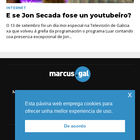
INTERNET
E se Jon Secada fose un youtubeiro?
O 13 de setembro foi un día moi especial na Televisión de Galicia
xa que volveu á grella da programación o programa Luar contando
coa presenza excepcional de Jon...
MELIDE
TIC
AUDIOVISUAL
COMICS
MEDIOS
x
EVENTOS
Esta páxina web emprega cookies para
ofrecer unha mellor experiencia de uso.
De acordo
© 2018 MARCUS FERNÁNDEZ