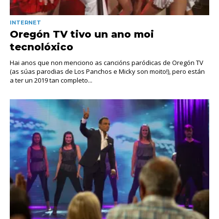
INTERNET
Oregón TV tivo un ano moi
tecnolóxico
Hai anos que non menciono as cancións paródicas de Oregón TV
(as súas parodias de Los Panchos e Micky son moito!), pero están
a ter un 2019 tan completo...