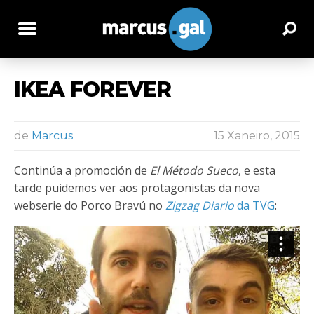
IKEA FOREVER
de
Marcus
15 Xaneiro, 2015
Continúa a promoción de
El Método Sueco
, e esta
tarde puidemos ver aos protagonistas da nova
webserie do Porco Bravú no
Zigzag Diario
da TVG
: