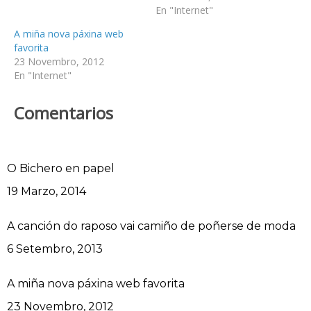
En "Internet"
A miña nova páxina web
favorita
23 Novembro, 2012
En "Internet"
Comentarios
O Bichero en papel
Data
19 Marzo, 2014
A canción do raposo vai camiño de poñerse de moda
Data
6 Setembro, 2013
A miña nova páxina web favorita
Data
23 Novembro, 2012