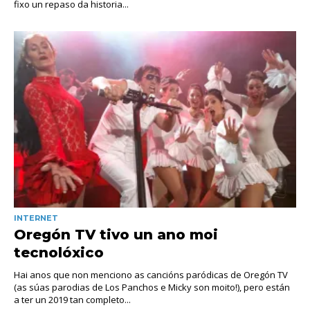
fixo un repaso da historia...
INTERNET
Oregón TV tivo un ano moi
tecnolóxico
Hai anos que non menciono as cancións paródicas de Oregón TV
(as súas parodias de Los Panchos e Micky son moito!), pero están
a ter un 2019 tan completo...