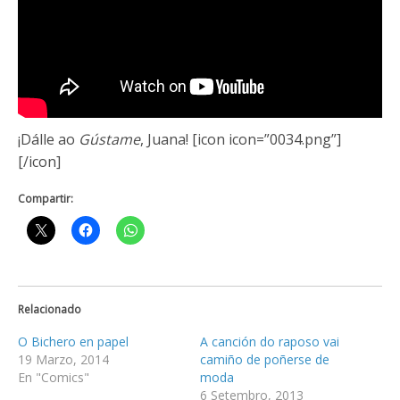
¡Dálle ao
Gústame
, Juana! [icon icon=”0034.png”]
[/icon]
Compartir:
Relacionado
O Bichero en papel
A canción do raposo vai
19 Marzo, 2014
camiño de poñerse de
En "Comics"
moda
6 Setembro, 2013