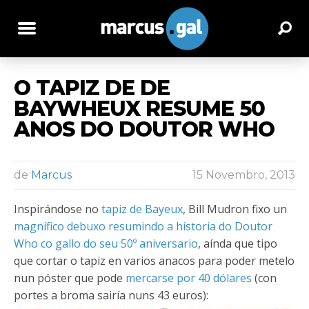
O TAPIZ DE DE
BAYWHEUX RESUME 50
ANOS DO DOUTOR WHO
de
Marcus
15 Novembro, 2013
Inspirándose no
tapiz de Bayeux
, Bill Mudron fixo un
magnífico debuxo resumindo a historia do Doutor
Who co gallo do seu 50º aniversario
, aínda que tipo
que cortar o tapiz en varios anacos para poder metelo
nun póster que pode
mercarse por 40 dólares
(con
portes a broma sairía nuns 43 euros):