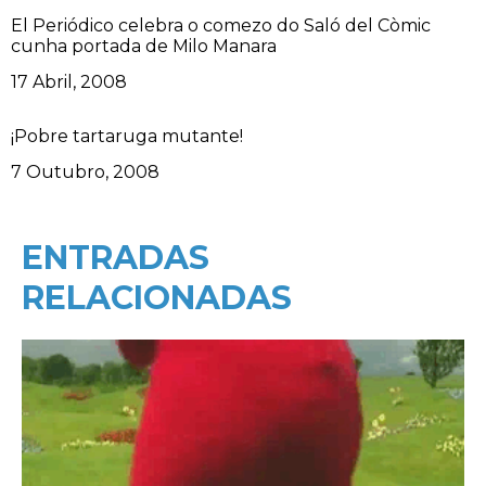
El Periódico celebra o comezo do Saló del Còmic
cunha portada de Milo Manara
Data
17 Abril, 2008
¡Pobre tartaruga mutante!
Data
7 Outubro, 2008
ENTRADAS
RELACIONADAS