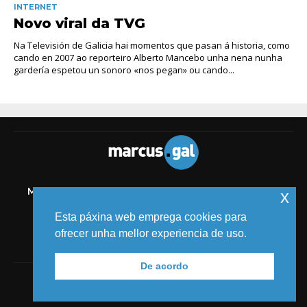
INTERNET
Novo viral da TVG
Na Televisión de Galicia hai momentos que pasan á historia, como
cando en 2007 ao reporteiro Alberto Mancebo unha nena nunha
gardería espetou un sonoro «nos pegan» ou cando...
MELIDE
TIC
AUDIOVISUAL
COMICS
MEDIOS
x
EVENTOS
Esta páxina web emprega cookies para
ofrecer unha mellor experiencia de uso.
De acordo
© 2018 MARCUS FERNÁNDEZ