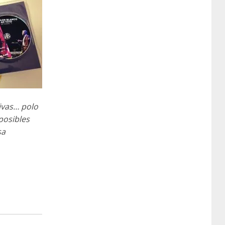
ivas
… polo
posibles
sa