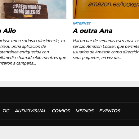
INTERNET
 Allo
A outra Ana
ciuse unha curiosa coincidencia, xa
Hai un par de semanas estreouse e
treou unha aplicación de
servizo Amazon Locker, que permite
stantánea enriquecida con
usuarios de Amazon como dirección
ltimedia chamada Allo mentres que
seus paquetes, en vez de...
anzaron a campaña...
TIC
AUDIOVISUAL
COMICS
MEDIOS
EVENTOS
© 2018 MARCUS FERNÁNDEZ