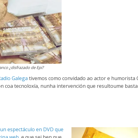
anco ¿disfrazado de Epi?
adio Galega
tivemos como convidado ao actor e humorista 
ión coa tecnoloxía, nunha intervención que resultoume bast
un espectáculo en DVD que
xina web
, e que sei ben que