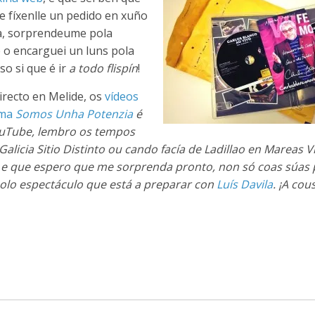
e fíxenlle un pedido en xuño
da, sorprendeume pola
e o encarguei un luns pola
¡Iso si que é ir
a todo flispín
!
irecto en Melide, os
vídeos
ama
Somos Unha Potenzia
é
ouTube, lembro os tempos
Galicia Sitio Distinto
ou cando facía de
Ladillao
en
Mareas V
 e que espero que me sorprenda pronto, non só coas súas 
olo espectáculo que está a preparar con
Luís Davila
. ¡A cou