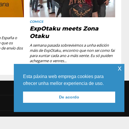
COMICS
ExpOtaku meets Zona
Otaku
n España o
 que os
A semana pasada sobrevivimos a unha edición
 de envío dos
máis de ExpOtaku, encontro que non sei como fai
para xuntar cada ano a máis xente. Eu só puiden
achegarme o venres...
x
Esta páxina web emprega cookies para
ofrecer unha mellor experiencia de uso.
De acordo