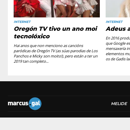
INTERNET
INTERNET
Oregón TV tivo un ano moi
Adeus a
tecnolóxico
En 2016 produ
que Google es
Hai anos que non menciono as cancións
mensaxería in
paródicas de Oregón TV (as súas parodias de Los
elementos mu
Panchos e Micky son moito!), pero están a ter un
os de Gadis l
2019 tan completo...
MELIDE