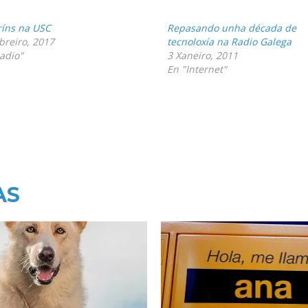
íns na USC
Repasando unha década de
breiro, 2017
tecnoloxía na Radio Galega
adio"
3 Xaneiro, 2011
En "Internet"
AS