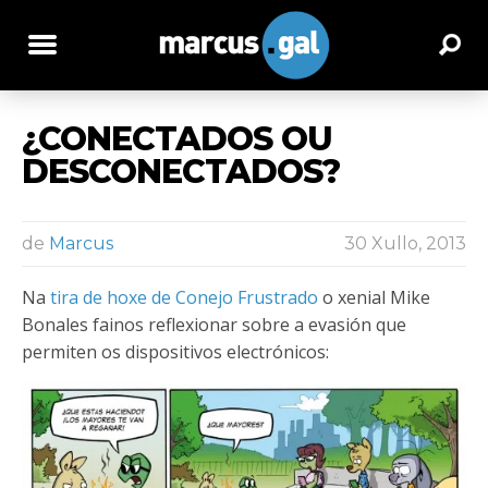
¿CONECTADOS OU
DESCONECTADOS?
de
Marcus
30 Xullo, 2013
Na
tira de hoxe de Conejo Frustrado
o xenial Mike
Bonales fainos reflexionar sobre a evasión que
permiten os dispositivos electrónicos: