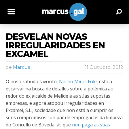
DESVELAN NOVAS
IRREGULARIDADES EN
EXCAMEL
de
Marcus
11 Outubro, 2012
O noso rabudo favorito,
Nacho Mirás Fole
, está a
escarvar na busca de detalles sobre a polémica ao
redor do ex alcalde de Melide e as súas supostas
empresas, e agora atopou irregularidades en
Excamel, S.L., sociedade que non está a cumprir os
seus compromisos cun par de empregadas da limpeza
do Concello de Bóveda, ás que
non paga as súas