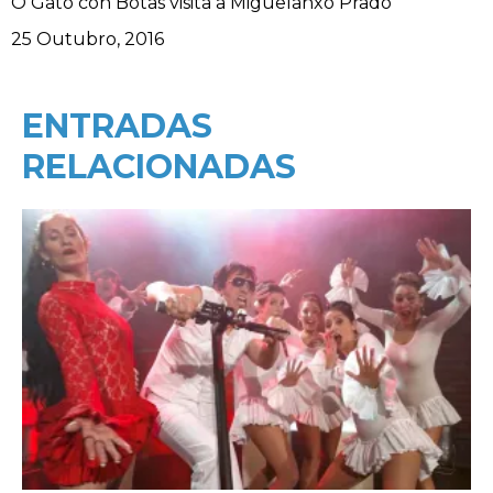
O Gato con Botas visita a Miguelanxo Prado
Data
25 Outubro, 2016
ENTRADAS
RELACIONADAS