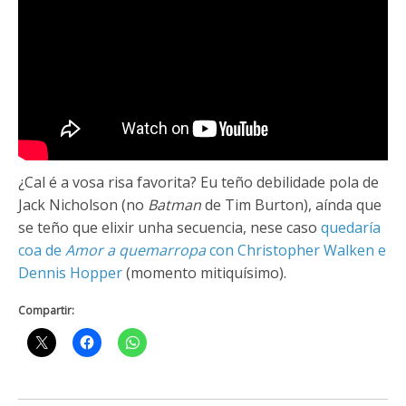
¿Cal é a vosa risa favorita? Eu teño debilidade pola de
Jack Nicholson (no
Batman
de Tim Burton), aínda que
se teño que elixir unha secuencia, nese caso
quedaría
coa de
Amor a quemarropa
con Christopher Walken e
Dennis Hopper
(momento mitiquísimo).
Compartir: