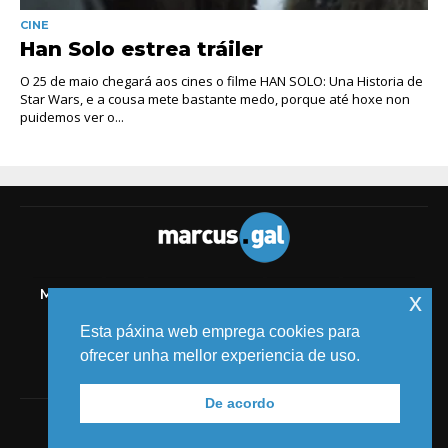
CINE
Han Solo estrea tráiler
O 25 de maio chegará aos cines o filme HAN SOLO: Una Historia de
Star Wars, e a cousa mete bastante medo, porque até hoxe non
puidemos ver o...
MELIDE
TIC
AUDIOVISUAL
COMICS
MEDIOS
x
EVENTOS
Esta páxina web emprega cookies para
ofrecer unha mellor experiencia de uso.
De acordo
© 2018 MARCUS FERNÁNDEZ