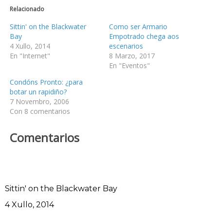
Relacionado
Sittin' on the Blackwater
Como ser Armario
Bay
Empotrado chega aos
4 Xullo, 2014
escenarios
En "Internet"
8 Marzo, 2017
En "Eventos"
Condóns Pronto: ¿para
botar un rapidiño?
7 Novembro, 2006
Con 8 comentarios
Comentarios
Sittin' on the Blackwater Bay
Data
4 Xullo, 2014