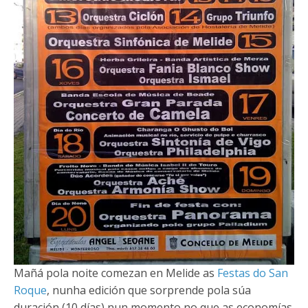
Mañá pola noite comezan en Melide as
Festas do San
Roque
, nunha edición que sorprende pola súa
duración (10 días) nun momento no que as economías