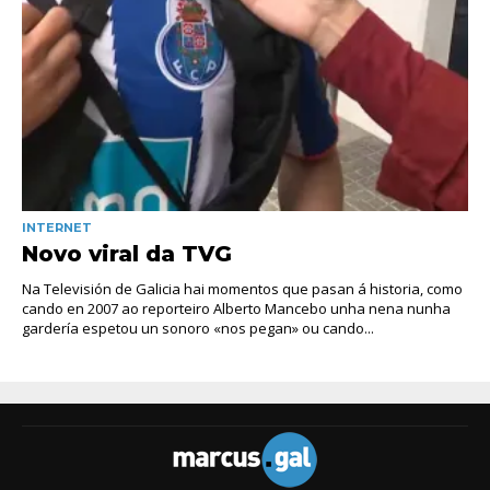
INTERNET
Novo viral da TVG
Na Televisión de Galicia hai momentos que pasan á historia, como
cando en 2007 ao reporteiro Alberto Mancebo unha nena nunha
gardería espetou un sonoro «nos pegan» ou cando...