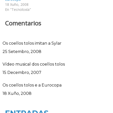
18 Xuño, 2008
En "Tecnoloxía"
Comentarios
Os coellos tolos imitan a Sylar
Data
25 Setembro, 2008
Vídeo musical dos coellos tolos
Data
15 Decembro, 2007
Os coellos tolos e a Eurocopa
Data
18 Xuño, 2008