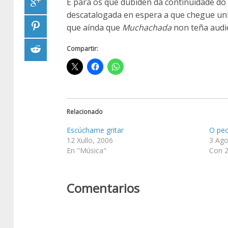
E para os que dubiden da continuidade do
descatalogada en espera a que chegue unh
que aínda que
Muchachada
non teña audien
Compartir:
Relacionado
Escúchame gritar
O peo
12 Xullo, 2006
3 Ago
En "Música"
Con 2
Comentarios