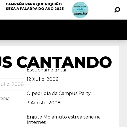
CAMPAÑA PARA QUE RIQUIÑO
SEXA A PALABRA DO ANO 2023
US CANTANDO
Escúchame gritar
Data
12 Xullo, 2006
Xullo, 2008
O peor día da Campus Party
 tema
Data
3 Agosto, 2008
Enjuto Mojamuto estrea serie na
Internet