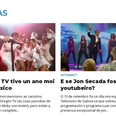
AS
INTERNET
TV tivo un ano moi
E se Jon Secada fo
xico
youtubeiro?
 non menciono as cancións
O 13 de setembro foi un día moi es
 Oregón TV (as súas parodias de
Televisión de Galicia xa que volveu
 Micky son moito!), pero están a
programación o programa Luar co
n completo...
presenza excepcional de Jon...