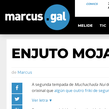
COMICS
MELIDE
TIC
ENJUTO MOJ
de
Marcus
A segunda tempada de
Muchachada Nui
d
orixinal que
algún que outro friki de seg
Ver letra ▼