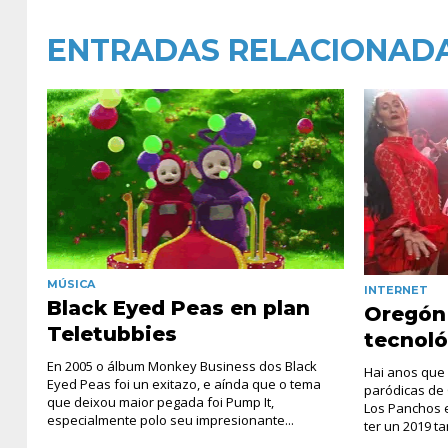
ENTRADAS RELACIONAD
MÚSICA
INTERNET
Black Eyed Peas en plan
Oregón 
Teletubbies
tecnoló
En 2005 o álbum Monkey Business dos Black
Hai anos que
Eyed Peas foi un exitazo, e aínda que o tema
paródicas de
que deixou maior pegada foi Pump It,
Los Panchos e
especialmente polo seu impresionante...
ter un 2019 ta