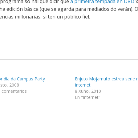
 programa só hai que dicir que
a primeira tempada en DVD
x
a edición básica (que se agarda para mediados do verán). O
cias millonarias, si ten un público fiel.
r día da Campus Party
Enjuto Mojamuto estrea serie 
sto, 2008
Internet
 comentarios
8 Xuño, 2010
En "Internet"