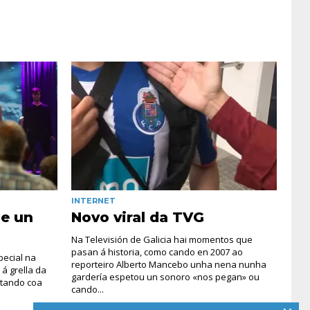
INTERNET
se un
Novo viral da TVG
Na Televisión de Galicia hai momentos que
pasan á historia, como cando en 2007 ao
pecial na
reporteiro Alberto Mancebo unha nena nunha
 á grella da
gardería espetou un sonoro «nos pegan» ou
ntando coa
cando...