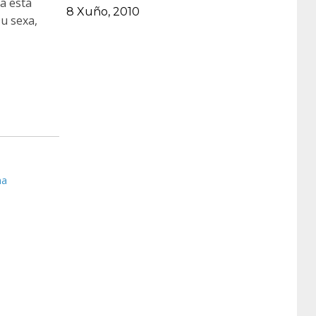
a está
Data
8 Xuño, 2010
u sexa,
na