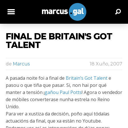
FINAL DE BRITAIN'S GOT
TALENT
de
Marcus
18 Xuño, 2007
A pasada noite foi a final de
Britain’s Got Talent
e
pasou o que tiña que pasar. Si, non hai por qué
manter a tensión ¡
gañou Paul Potts
! Agora o vendedor
de móbiles converterase nunha estrela no Reino
Unido.
Para ver a xustiza da decisión, poño aquí tódalas
actuacións da final, que xa están no Youtube.
Podemos ver así as intervencións de dúas nenas: