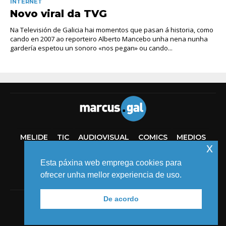
INTERNET
Novo viral da TVG
Na Televisión de Galicia hai momentos que pasan á historia, como
cando en 2007 ao reporteiro Alberto Mancebo unha nena nunha
gardería espetou un sonoro «nos pegan» ou cando...
MELIDE
TIC
AUDIOVISUAL
COMICS
MEDIOS
x
EVENTOS
Esta páxina web emprega cookies para
ofrecer unha mellor experiencia de uso.
De acordo
© 2018 MARCUS FERNÁNDEZ