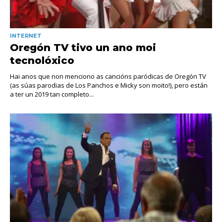
INTERNET
Oregón TV tivo un ano moi
tecnolóxico
Hai anos que non menciono as cancións paródicas de Oregón TV
(as súas parodias de Los Panchos e Micky son moito!), pero están
a ter un 2019 tan completo...