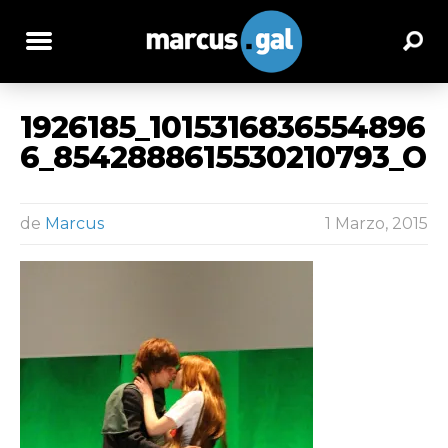
1926185_1015316836554896
6_8542888615530210793_O
de
Marcus
1 Marzo, 2015