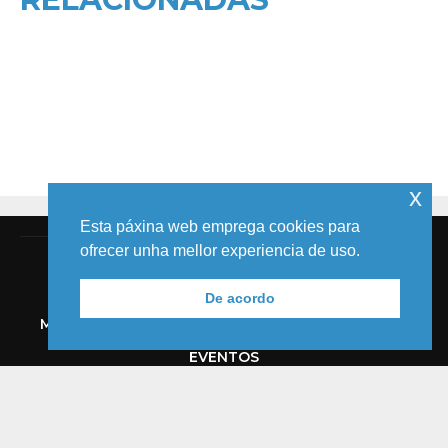
x
Esta páxina web emprega cookies para
ofrecer unha mellor experiencia de uso.
De acordo
MELIDE
TIC
AUDIOVISUAL
COMICS
MEDIOS
EVENTOS