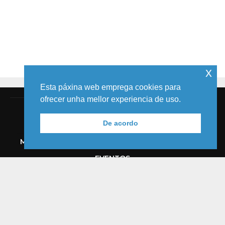
x
Esta páxina web emprega cookies para
ofrecer unha mellor experiencia de uso.
De acordo
MELIDE
TIC
AUDIOVISUAL
COMICS
MEDIOS
EVENTOS
© 2018 MARCUS FERNÁNDEZ