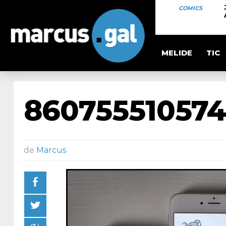
COMICS
MELIDE
TIC
860755510574
de
Marcus