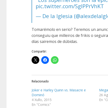
pic.twitter.com/SgIPPrVhKT
— De la Iglesia (@alexdelaIg
Tomarémolo en serio? Teremos un anuncio
conseguiu que milleiros de frikis o segui
días sairemos de dúbidas.
Compartir:
Relacionado
Joker e Harley Quinn vs. Masacre e
Megat
Dominó
26 Ag
4 Xullo, 2015
En "C
En "Comics"