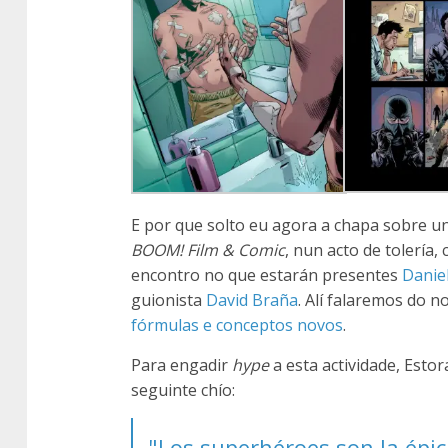
E por que solto eu agora a chapa sobre u
BOOM! Film & Comic
, nun acto de tolerí
encontro no que estarán presentes
Danie
guionista
David Braña
. Alí falaremos do n
fórmulas e conceptos novos
.
Para engadir
hype
a esta actividade, Estor
seguinte chío:
"Los superhéroes son la épi