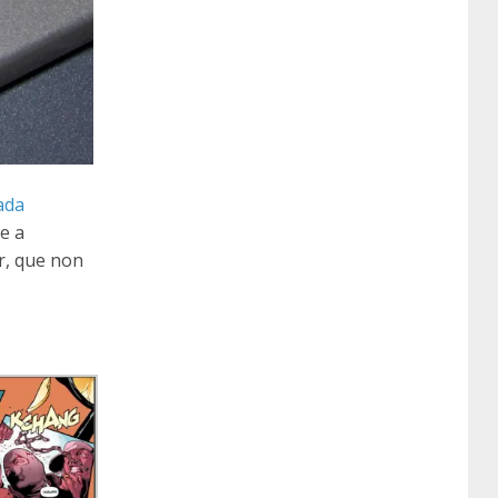
ada
e a
r, que non