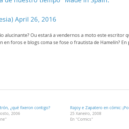
lesia)
April 26, 2016
 alucinante? Ou estará a vendernos a moto este escritor 
ran en foros e blogs coma se fose o frautista de Hamelín? En
rón, ¿qué fixeron contigo?
Rajoy e Zapatero en cómic: ¡Po
osto, 2006
25 Xaneiro, 2008
ine"
En "Comics"