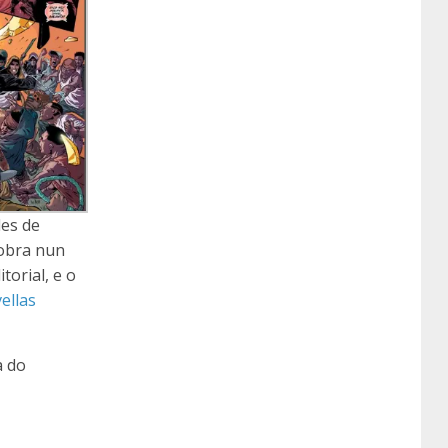
les de
 obra nun
torial, e o
ellas
a do