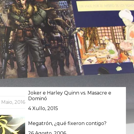
Joker e Harley Quinn vs. Masacre e
Dominó
 Maio, 2016
Data
4 Xullo, 2015
Megatrón, ¿qué fixeron contigo?
Data
26 Agosto, 2006