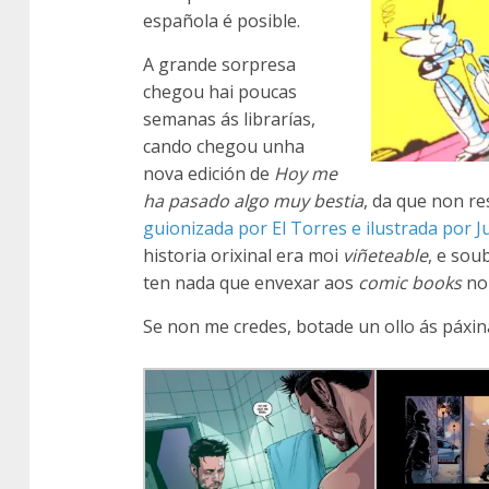
española é posible.
A grande sorpresa
chegou hai poucas
semanas ás librarías,
cando chegou unha
nova edición de
Hoy me
ha pasado algo muy bestia
, da que non r
guionizada por El Torres e ilustrada por J
historia orixinal era moi
viñeteable
, e sou
ten nada que envexar aos
comic books
no
Se non me credes, botade un ollo ás páxina