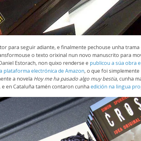
or para seguir adiante, e finalmente pechouse unha trama
ansformouse o texto orixinal nun novo manuscrito para mo
, Daniel Estorach, non quixo renderse e
publicou a súa obra 
a plataforma electrónica de Amazon
, o que foi simplemente
mente a novela
Hoy me ha pasado algo muy bestia
, cunha m
Ah, e en Cataluña tamén contaron cunha
edición na lingua pro