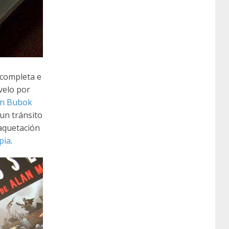
 completa e
velo por
en Bubok
 un tránsito
aquetación
pia
.