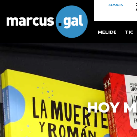
COMICS
MELIDE
TIC
HOY M