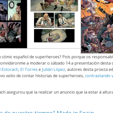
n cómic español de superheroes? Pois porque os responsab
a, convidáronme a moderar o sábado 14 a presentación desta
l Estorach
,
El Torres
e
Julián López
, autores desta proeza edi
ovo xeito de contar historias de superheroes,
contrastando v
ach asegurou que ía realizar un anuncio que ía estar á altur
ca de nuestro tiempo" Made in Spain.