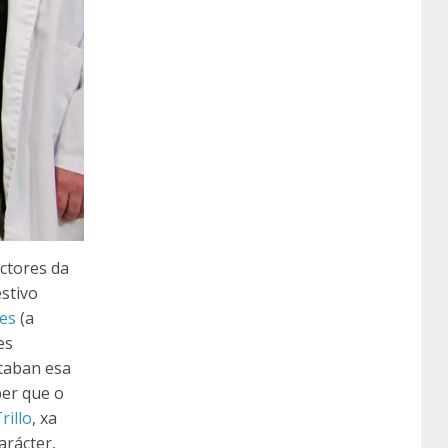
actores da
stivo
res
(a
es
taban esa
ber que o
rillo
, xa
arácter,