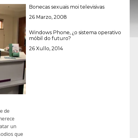
Bonecas sexuais moi televisivas
Data
26 Marzo, 2008
Windows Phone, ¿o sistema operativo
móbil do futuro?
Data
26 Xullo, 2014
te de
 merece
atar un
sodios que