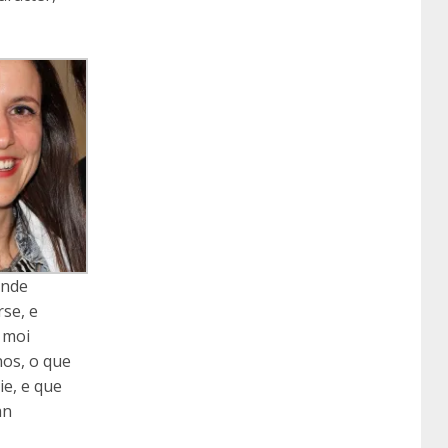
ende
se, e
 moi
nos, o que
ie, e que
an