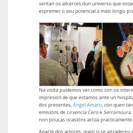
sentan os alicerces dun universo que est
espremer o seu potencial a máis longo pr
Na visita puidemos ver como son os interi
impresión de que estamos ante un hospita
dos presentes,
Ángel Amaro
, con quen ta
emisións de
Urxencia Cero
e
Serramoura
,
non poucas ocasións actúa practicamente c
Aparte dos actores, quen si se agradeceu m