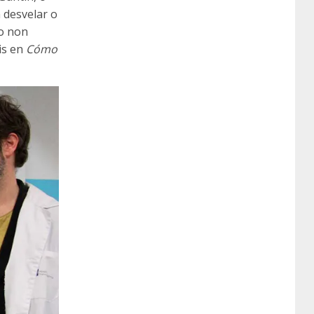
n desvelar o
so non
is en
Cómo