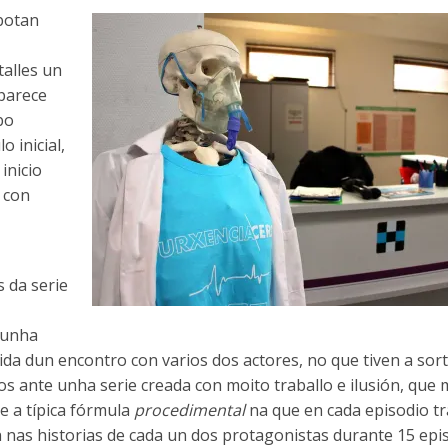
 botan
talles un
 parece
bo
 inicial,
inicio
 con
s da serie
 unha
uida dun encontro con varios dos actores, no que tiven a sor
os ante unha serie creada con moito traballo e ilusión, que
 a típica fórmula
procedimental
na que en cada episodio tr
 nas historias de cada un dos protagonistas durante 15 epi