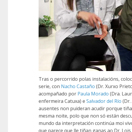
Tras o percorrido polas instalacións, colo
serie, con
Nacho Castaño
(Dr. Xurxo Priet
acompañado por
Paula Morado
(Dra. Lau
enfermeira Catuxa) e
Salvador del Río
(Dr.
ausentes non puideran acudir porque tiñ
mesma noite, polo que non só están descu
mundo da interpretación continúa moi vivo
que parece que lle tiñan ganas ao Dr. Lois