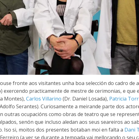
couse fronte aos visitantes unha boa selección do cadro de 
o) exercendo practicamente de mestre de cerimonias, e que e
ra Montes),
Carlos Villarino
(Dr. Daniel Losada),
Patricia Tor
 Adolfo Serantes). Curiosamente a meirande parte dos actor
an outras ocupacións como obras de teatro que se represen
lpados, senón que incluso aledan aos seus seareiros ao sa
. Iso si, moitos dos presentes botaban moi en falta a
Dani T
 Ferreiro (a ver se durante a tempada vai mellorando o seu c