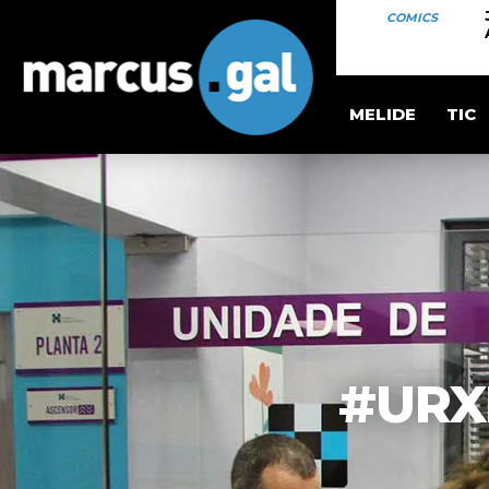
COMICS
MELIDE
TIC
#URX