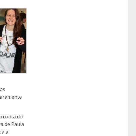
 os
claramente
a conta do
ra de Paula
dá a