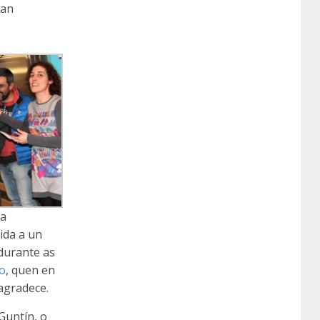
dan
 a
ida a un
 durante as
lo
, quen en
agradece.
Guntín, o