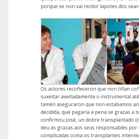
porque se non vai recibir lapotes dos seare
Os actores recoñeceron que non tiñan co
suxeitar axeitadamente o instrumental at
tamén aseguraron que non estabamos ant
decidida, que pagaría a pena se grazas a i
confirmou José, un dobre transplantado (d
deu as grazas aos seus responsables por c
complicadas coma os transplantes intervi