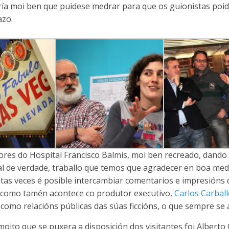
aría moi ben que puidese medrar para que os guionistas poi
azo.
ores do Hospital Francisco Balmis, moi ben recreado, dando
l de verdade, traballo que temos que agradecer en boa med
ntas veces é posible intercambiar comentarios e impresións
 como tamén acontece co produtor executivo,
Carlos Carbal
omo relacións públicas das súas ficcións, o que sempre se 
oito que se puxera a disposición dos visitantes foi Alberto 