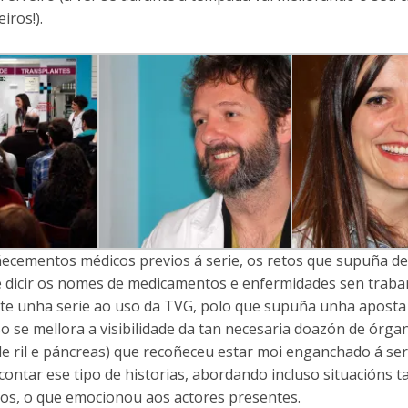
iros!).
ñecementos médicos previos á serie, os retos que supuña d
é dicir os nomes de medicamentos e enfermidades sen trabar
e unha serie ao uso da TVG, polo que supuña unha aposta
so se mellora a visibilidade da tan necesaria doazón de órga
e ril e páncreas) que recoñeceu estar moi enganchado á ser
ontar ese tipo de historias, abordando incluso situacións t
vos, o que emocionou aos actores presentes.