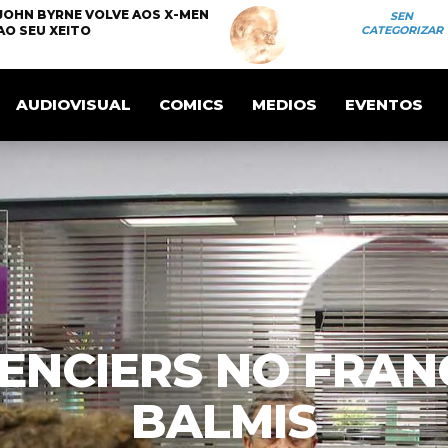
JOHN BYRNE VOLVE AOS X-MEN
SEN
AO SEU XEITO
CATEGORIZAR
AUDIOVISUAL
COMICS
MEDIOS
EVENTOS
ENCIERS NO FRAN
BALMIS