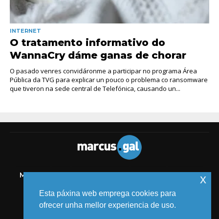
INTERNET
O tratamento informativo do
WannaCry dáme ganas de chorar
O pasado venres convidáronme a participar no programa Área
Pública da TVG para explicar un pouco o problema co ransomware
que tiveron na sede central de Telefónica, causando un...
MELIDE
TIC
AUDIOVISUAL
COMICS
MEDIOS
x
EVENTOS
Esta páxina web emprega cookies para
ofrecer unha mellor experiencia de uso.