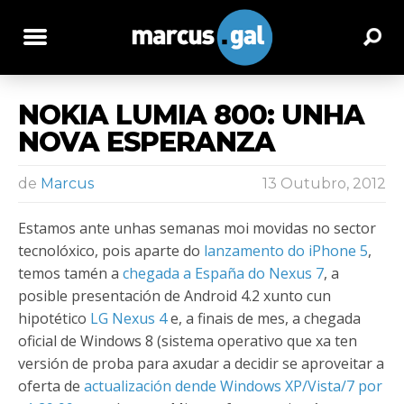
NOKIA LUMIA 800: UNHA
NOVA ESPERANZA
de
Marcus
13 Outubro, 2012
Estamos ante unhas semanas moi movidas no sector
tecnolóxico, pois aparte do
lanzamento do iPhone 5
,
temos tamén a
chegada a España do Nexus 7
, a
posible presentación de Android 4.2 xunto cun
hipotético
LG Nexus 4
e, a finais de mes, a chegada
oficial de Windows 8 (sistema operativo que xa ten
versión de proba para axudar a decidir se aproveitar a
oferta de
actualización dende Windows XP/Vista/7 por