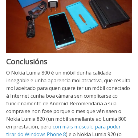
Conclusións
O Nokia Lumia 800 é un móbil dunha calidade
innegable e unha aparencia moi atractiva, que resulta
moi axeitado para quen quere ter un móbil conectado
á Internet cunha boa cámara sen complicarse co
funcionamento de Android. Recomendaría a súa
compra se non fose porque o mes que vén saen o
Nokia Lumia 820 (un móbil semellante ao Lumia 800
en prestación, pero
con máis músculo para poder
tirar do Windows Phone 8
) e o Nokia Lumia 920 (o