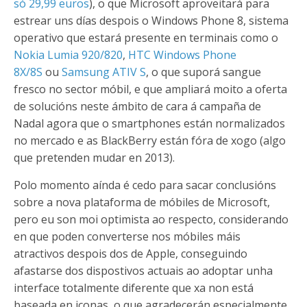
só 29,99 euros
), o que Microsoft aproveitará para
estrear uns días despois o Windows Phone 8
, sistema
operativo que estará presente en terminais como o
Nokia Lumia 920/820
,
HTC Windows Phone
8X/8S
ou
Samsung ATIV S
, o que suporá sangue
fresco no sector móbil, e que ampliará moito a oferta
de solucións neste ámbito de cara á campaña de
Nadal agora que o smartphones están normalizados
no mercado e as BlackBerry están fóra de xogo (algo
que pretenden mudar en 2013).
Polo momento aínda é cedo para sacar conclusións
sobre a nova plataforma de móbiles de Microsoft,
pero eu son moi optimista ao respecto, considerando
en que poden converterse nos móbiles máis
atractivos despois dos de Apple, conseguindo
afastarse dos dispostivos actuais ao adoptar unha
interface totalmente diferente que xa non está
baseada en iconas, o que agradecerán especialmente